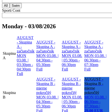
Sporti Cont
Monday - 03/08/2026
AUGUST
- Skupina
AUGUST -
AUGUST -
AUGUST -
A -
Skupina A -
Skupina A -
Skupina A -
začiatočník
začiatočník
začiatočník
začiatočník
Skupina
MON
MON 03.08. |
MON 03.08.
MON 03.08. |
A
03.08. |
04:30pm -
| 05:30pm -
06:30pm -
03:30pm -
05:30pm
06:30pm
07:30pm
04:30pm
Full
Full
Full
Full
AUGUST -
AUGUST -
AUGUST -
Skupina B -
Skupina B -
Skupina B -
mierne
mierne
mierne
Skupina
pokročilý
pokročilý
pokročilý
B
MON 03.08. |
MON 03.08.
MON 03.08. |
04:30pm -
| 05:30pm -
06:30pm -
05:30pm
06:30pm
07:30pm
|
Full
Full
29.00 EUR