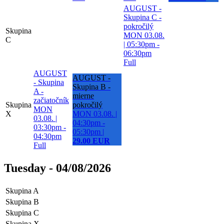
AUGUST -
Skupina C -
pokročilý
Skupina
MON 03.08.
C
| 05:30pm -
06:30pm
Full
AUGUST
AUGUST -
- Skupina
Skupina B -
A -
mierne
začiatočník
Skupina
pokročilý
MON
X
MON 03.08. |
03.08. |
04:30pm -
03:30pm -
05:30pm
|
04:30pm
29.00 EUR
Full
Tuesday - 04/08/2026
Skupina A
Skupina B
Skupina C
Skupina X