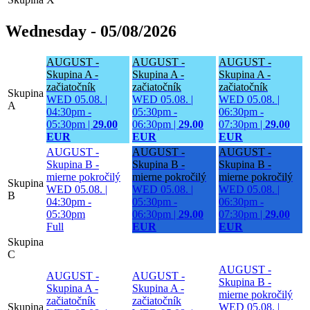
Wednesday - 05/08/2026
AUGUST -
AUGUST -
AUGUST -
Skupina A -
Skupina A -
Skupina A -
začiatočník
začiatočník
začiatočník
Skupina
WED 05.08. |
WED 05.08. |
WED 05.08. |
A
04:30pm -
05:30pm -
06:30pm -
05:30pm
|
29.00
06:30pm
|
29.00
07:30pm
|
29.00
EUR
EUR
EUR
AUGUST -
AUGUST -
AUGUST -
Skupina B -
Skupina B -
Skupina B -
mierne pokročilý
mierne pokročilý
mierne pokročilý
Skupina
WED 05.08. |
WED 05.08. |
WED 05.08. |
B
04:30pm -
05:30pm -
06:30pm -
05:30pm
06:30pm
|
29.00
07:30pm
|
29.00
Full
EUR
EUR
Skupina
C
AUGUST -
AUGUST -
AUGUST -
Skupina B -
Skupina A -
Skupina A -
mierne pokročilý
začiatočník
začiatočník
Skupina
WED 05.08. |